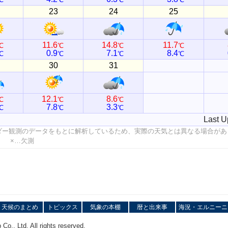
23
24
25
11.6
14.8
11.7
℃
℃
℃
℃
0.9
7.1
8.4
℃
℃
℃
℃
30
31
12.1
8.6
℃
℃
℃
7.8
3.3
℃
℃
℃
Last U
ダー観測のデータをもとに解析しているため、実際の天気とは異なる場合があ
値 ×…欠測
天候のまとめ
トピックス
気象の本棚
暦と出来事
海況・エルニーニ
o., Ltd. All rights reserved.