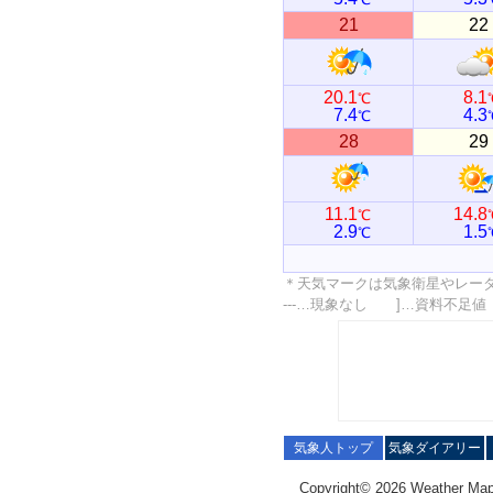
21
22
20.1
8.1
℃
7.4
4.3
℃
28
29
11.1
14.8
℃
2.9
1.5
℃
＊天気マークは気象衛星やレー
---…現象なし ]…資料不足
気象人トップ
気象ダイアリー
Copyright© 2026 Weather Map C