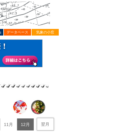
ョ
データベース
気象の小窓
翌月
11月
12月