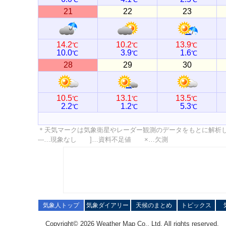
21
22
23
14.2
10.2
13.9
℃
℃
℃
10.0
3.9
1.6
℃
℃
℃
28
29
30
10.5
13.1
13.5
℃
℃
℃
2.2
1.2
5.3
℃
℃
℃
＊天気マークは気象衛星やレーダー観測のデータをもとに解析
---…現象なし ]…資料不足値 ×…欠測
気象人トップ
気象ダイアリー
天候のまとめ
トピックス
Copyright© 2026 Weather Map Co., Ltd. All rights reserved.