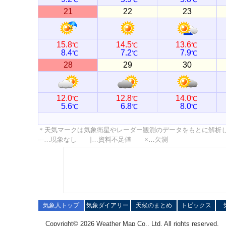
21
22
23
15.8
14.5
13.6
℃
℃
℃
8.4
7.2
7.9
℃
℃
℃
28
29
30
12.0
12.8
14.0
℃
℃
℃
5.6
6.8
8.0
℃
℃
℃
＊天気マークは気象衛星やレーダー観測のデータをもとに解析
---…現象なし ]…資料不足値 ×…欠測
気象人トップ
気象ダイアリー
天候のまとめ
トピックス
Copyright© 2026 Weather Map Co., Ltd. All rights reserved.