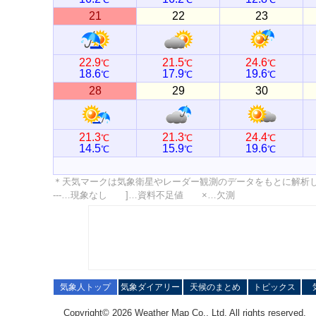
21
22
23
22.9
21.5
24.6
℃
℃
℃
18.6
17.9
19.6
℃
℃
℃
28
29
30
21.3
21.3
24.4
℃
℃
℃
14.5
15.9
19.6
℃
℃
℃
＊天気マークは気象衛星やレーダー観測のデータをもとに解析
---…現象なし ]…資料不足値 ×…欠測
気象人トップ
気象ダイアリー
天候のまとめ
トピックス
Copyright© 2026 Weather Map Co., Ltd. All rights reserved.