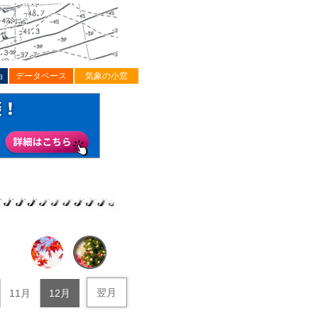
ョ
データベース
気象の小窓
翌月
11月
12月