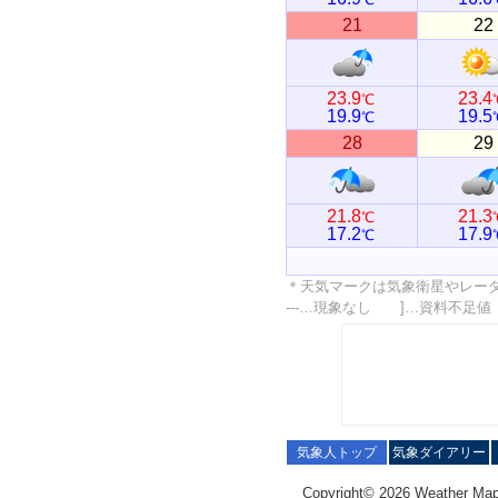
21
22
23.9
23.4
℃
19.9
19.5
℃
28
29
21.8
21.3
℃
17.2
17.9
℃
＊天気マークは気象衛星やレー
---…現象なし ]…資料不足
気象人トップ
気象ダイアリー
Copyright© 2026 Weather Map C