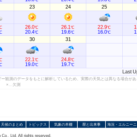
23
24
25
26.0
26.1
22.9
1
℃
℃
℃
℃
20.4
19.6
16.0
1
℃
℃
℃
℃
30
31
22.1
24.8
℃
℃
℃
19.0
19.7
℃
℃
℃
Last U
ダー観測のデータをもとに解析しているため、実際の天気とは異なる場合があ
値 ×…欠測
天候のまとめ
トピックス
気象の本棚
暦と出来事
海況・エルニーニ
o., Ltd. All rights reserved.