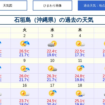
天気図
ひまわり画像
過去天気：地
石垣島（沖縄県）
の過去の天気
火
水
木
2
3
4
26.5
22.4
22.5
2
℃
℃
℃
℃
21.7
19.6
17.3
1
℃
℃
℃
℃
9
10
11
26.0
26.3
24.8
2
℃
℃
℃
℃
21.7
21.7
19.8
2
℃
℃
℃
℃
16
17
18
23.7
24.5
25.1
2
℃
℃
℃
℃
18.0
20.4
19.8
2
℃
℃
℃
℃