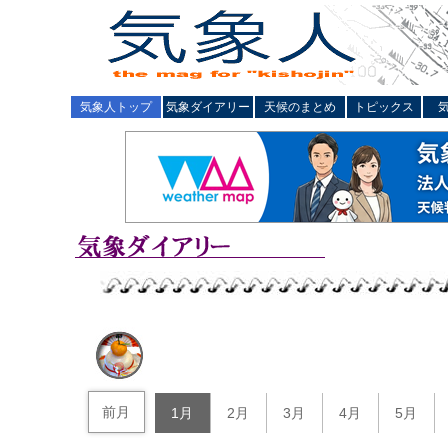
気象人トップ
気象ダイアリー
天候のまとめ
トピックス
前月
1月
2月
3月
4月
5月