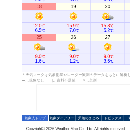
18
19
20
12.0
15.9
15.8
℃
℃
℃
6.5
7.0
5.2
℃
℃
℃
25
26
27
9.0
9.0
9.0
℃
℃
℃
1.6
1.2
3.6
℃
℃
℃
＊天気マークは気象衛星やレーダー観測のデータをもとに解析
---…現象なし ]…資料不足値 ×…欠測
気象人トップ
気象ダイアリー
天候のまとめ
トピックス
Copyright© 2026 Weather Map Co., Ltd. All rights reserved.