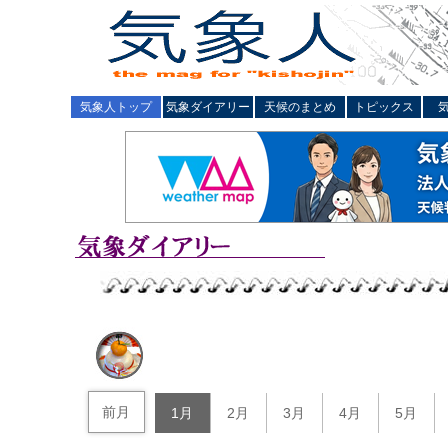
気象人トップ
気象ダイアリー
天候のまとめ
トピックス
前月
1月
2月
3月
4月
5月