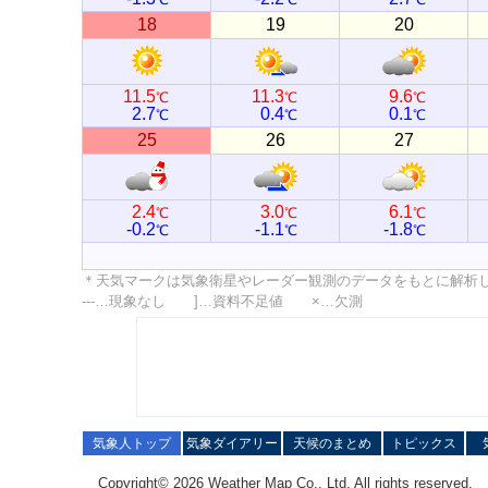
18
19
20
11.5
11.3
9.6
℃
℃
℃
2.7
0.4
0.1
℃
℃
℃
25
26
27
2.4
3.0
6.1
℃
℃
℃
-0.2
-1.1
-1.8
℃
℃
℃
＊天気マークは気象衛星やレーダー観測のデータをもとに解析
---…現象なし ]…資料不足値 ×…欠測
気象人トップ
気象ダイアリー
天候のまとめ
トピックス
Copyright© 2026 Weather Map Co., Ltd. All rights reserved.