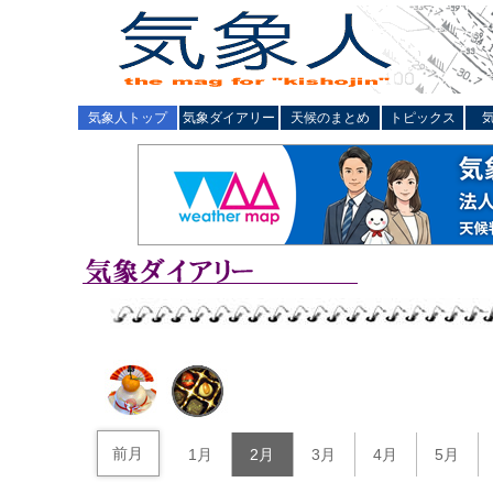
気象人トップ
気象ダイアリー
天候のまとめ
トピックス
前月
1月
2月
3月
4月
5月