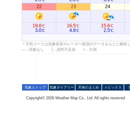
22
23
24
19.6
16.5
15.6
℃
℃
℃
3.0
4.8
2.5
℃
℃
℃
＊天気マークは気象衛星やレーダー観測のデータをもとに解析
---…現象なし ]…資料不足値 ×…欠測
気象人トップ
気象ダイアリー
天候のまとめ
トピックス
Copyright© 2026 Weather Map Co., Ltd. All rights reserved.