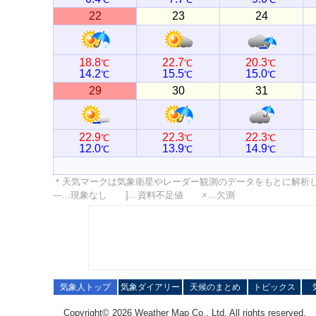
22
23
24
18.8
22.7
20.3
℃
℃
℃
14.2
15.5
15.0
℃
℃
℃
29
30
31
22.9
22.3
22.3
℃
℃
℃
12.0
13.9
14.9
℃
℃
℃
＊天気マークは気象衛星やレーダー観測のデータをもとに解析
---…現象なし ]…資料不足値 ×…欠測
気象人トップ
気象ダイアリー
天候のまとめ
トピックス
Copyright© 2026 Weather Map Co., Ltd. All rights reserved.