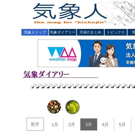
気象人トップ
気象ダイアリー
天候のまとめ
トピックス
前月
1月
2月
3月
4月
5月