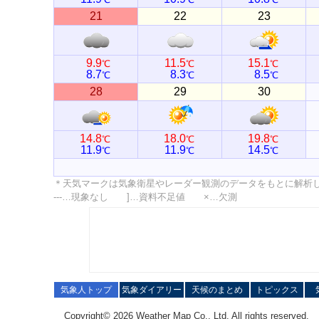
21
22
23
9.9
11.5
15.1
℃
℃
℃
8.7
8.3
8.5
℃
℃
℃
28
29
30
14.8
18.0
19.8
℃
℃
℃
11.9
11.9
14.5
℃
℃
℃
＊天気マークは気象衛星やレーダー観測のデータをもとに解析
---…現象なし ]…資料不足値 ×…欠測
気象人トップ
気象ダイアリー
天候のまとめ
トピックス
Copyright© 2026 Weather Map Co., Ltd. All rights reserved.