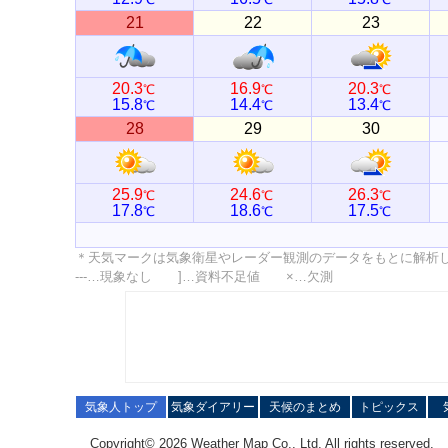
21
22
23
20.3
16.9
20.3
℃
℃
℃
15.8
14.4
13.4
℃
℃
℃
28
29
30
25.9
24.6
26.3
℃
℃
℃
17.8
18.6
17.5
℃
℃
℃
＊天気マークは気象衛星やレーダー観測のデータをもとに解析
---…現象なし ]…資料不足値 ×…欠測
気象人トップ
気象ダイアリー
天候のまとめ
トピックス
Copyright© 2026 Weather Map Co., Ltd. All rights reserved.