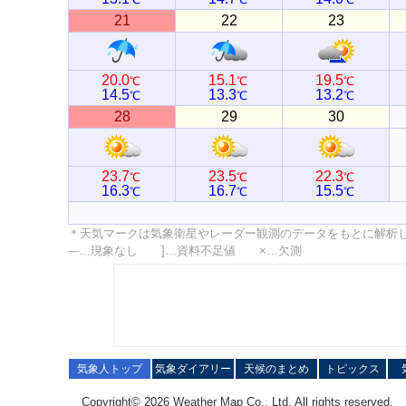
21
22
23
20.0
15.1
19.5
℃
℃
℃
14.5
13.3
13.2
℃
℃
℃
28
29
30
23.7
23.5
22.3
℃
℃
℃
16.3
16.7
15.5
℃
℃
℃
＊天気マークは気象衛星やレーダー観測のデータをもとに解析
---…現象なし ]…資料不足値 ×…欠測
気象人トップ
気象ダイアリー
天候のまとめ
トピックス
Copyright© 2026 Weather Map Co., Ltd. All rights reserved.