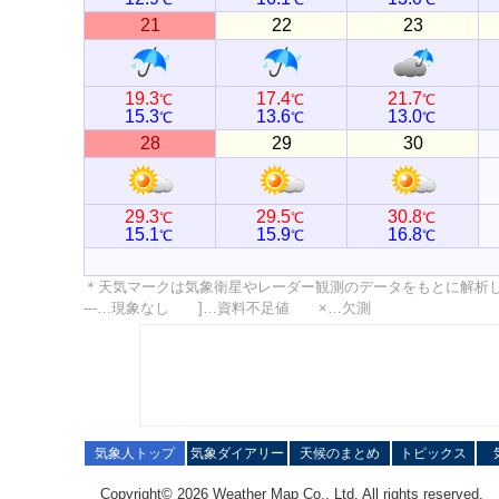
21
22
23
19.3
17.4
21.7
℃
℃
℃
15.3
13.6
13.0
℃
℃
℃
28
29
30
29.3
29.5
30.8
℃
℃
℃
15.1
15.9
16.8
℃
℃
℃
＊天気マークは気象衛星やレーダー観測のデータをもとに解析
---…現象なし ]…資料不足値 ×…欠測
気象人トップ
気象ダイアリー
天候のまとめ
トピックス
Copyright© 2026 Weather Map Co., Ltd. All rights reserved.