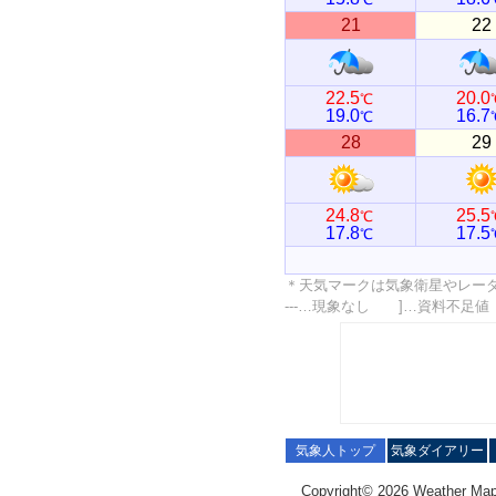
21
22
22.5
20.0
℃
19.0
16.7
℃
28
29
24.8
25.5
℃
17.8
17.5
℃
＊天気マークは気象衛星やレー
---…現象なし ]…資料不足
気象人トップ
気象ダイアリー
Copyright© 2026 Weather Map C