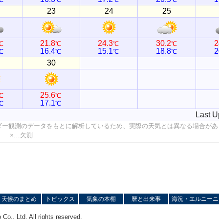
23
24
25
21.8
24.3
30.2
2
℃
℃
℃
℃
16.4
15.1
18.8
2
℃
℃
℃
℃
30
25.6
℃
℃
17.1
℃
℃
Last U
ダー観測のデータをもとに解析しているため、実際の天気とは異なる場合があ
値 ×…欠測
天候のまとめ
トピックス
気象の本棚
暦と出来事
海況・エルニーニ
o., Ltd. All rights reserved.