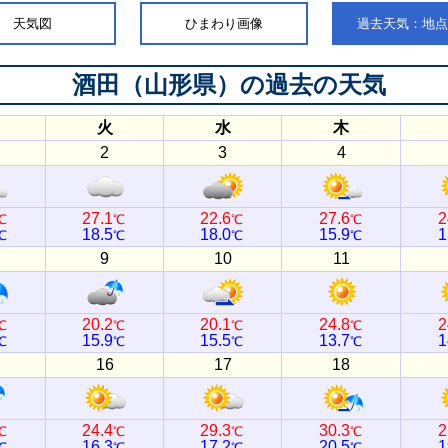
天気図
ひまわり画像
過去天気：地
酒田（山形県）
の過去の天気
火
水
木
2
3
4
27.1
22.6
27.6
2
℃
℃
℃
℃
18.5
18.0
15.9
1
℃
℃
℃
℃
9
10
11
20.2
20.1
24.8
2
℃
℃
℃
℃
15.9
15.5
13.7
1
℃
℃
℃
℃
16
17
18
24.4
29.3
30.3
2
℃
℃
℃
℃
16.3
17.2
20.5
1
℃
℃
℃
℃