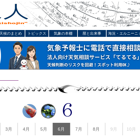
天候のまとめ
トピックス
気象の本棚
暦と出来事
海況・エルニーニ
3月
4月
5月
6月
7月
8月
9月
10月