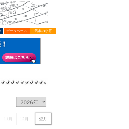
ョ
データベース
気象の小窓
翌月
11月
12月