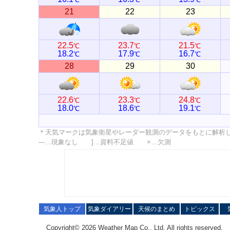
21
22
23
22.5
23.7
21.5
℃
℃
℃
18.2
17.9
16.7
℃
℃
℃
28
29
30
22.6
23.3
24.8
℃
℃
℃
18.0
18.6
19.1
℃
℃
℃
＊天気マークは気象衛星やレーダー観測のデータをもとに解析
---…現象なし ]…資料不足値 ×…欠測
気象人トップ
気象ダイアリー
天候のまとめ
トピックス
Copyright© 2026 Weather Map Co., Ltd. All rights reserved.