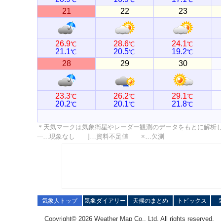
21
22
23
26.9
28.6
24.1
℃
℃
℃
21.1
20.5
19.2
℃
℃
℃
28
29
30
23.3
26.2
29.1
℃
℃
℃
20.2
20.1
21.8
℃
℃
℃
＊天気マークは気象衛星やレーダー観測のデータをもとに解析
---…現象なし ]…資料不足値 ×…欠測
気象人トップ
気象ダイアリー
天候のまとめ
トピックス
Copyright© 2026 Weather Map Co., Ltd. All rights reserved.