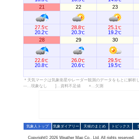
21
22
23
27.5
28.8
25.1
℃
℃
℃
20.2
20.3
19.2
℃
℃
℃
28
29
30
22.6
26.0
29.5
℃
℃
℃
20.8
20.6
19.5
℃
℃
℃
＊天気マークは気象衛星やレーダー観測のデータをもとに解析
---…現象なし ]…資料不足値 ×…欠測
気象人トップ
気象ダイアリー
天候のまとめ
トピックス
Copyright© 2026 Weather Map Co., Ltd. All rights reserved.