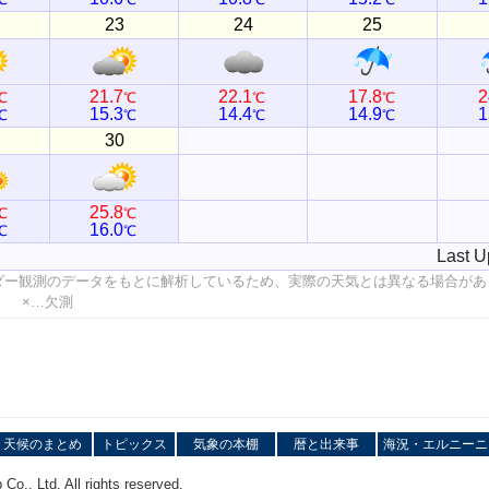
23
24
25
21.7
22.1
17.8
2
℃
℃
℃
℃
15.3
14.4
14.9
1
℃
℃
℃
℃
30
25.8
℃
℃
16.0
℃
℃
Last U
ダー観測のデータをもとに解析しているため、実際の天気とは異なる場合があ
値 ×…欠測
天候のまとめ
トピックス
気象の本棚
暦と出来事
海況・エルニーニ
o., Ltd. All rights reserved.