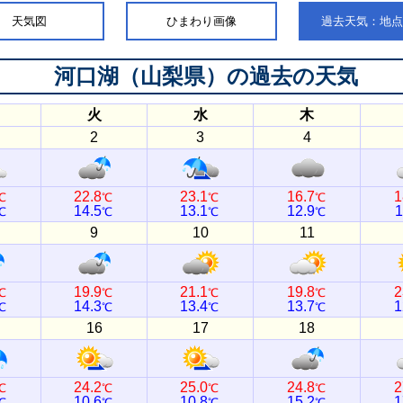
天気図
ひまわり画像
過去天気：地
河口湖（山梨県）
の過去の天気
火
水
木
2
3
4
22.8
23.1
16.7
1
℃
℃
℃
℃
14.5
13.1
12.9
1
℃
℃
℃
℃
9
10
11
19.9
21.1
19.8
2
℃
℃
℃
℃
14.3
13.4
13.7
1
℃
℃
℃
℃
16
17
18
24.2
25.0
24.8
2
℃
℃
℃
℃
10.6
10.8
15.2
1
℃
℃
℃
℃