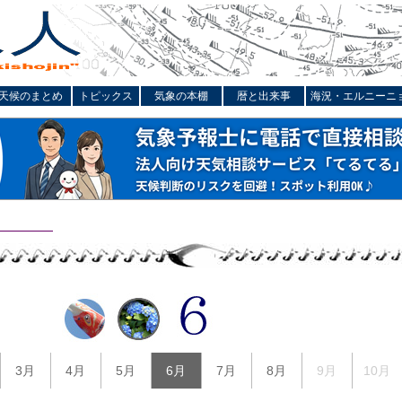
天候のまとめ
トピックス
気象の本棚
暦と出来事
海況・エルニーニ
3月
4月
5月
6月
7月
8月
9月
10月