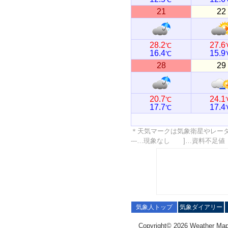
21
22
28.2
27.6
℃
16.4
15.9
℃
28
29
20.7
24.1
℃
17.7
17.4
℃
＊天気マークは気象衛星やレー
---…現象なし ]…資料不足
気象人トップ
気象ダイアリー
Copyright© 2026 Weather Map C