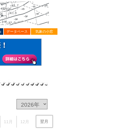
ョ
データベース
気象の小窓
翌月
11月
12月