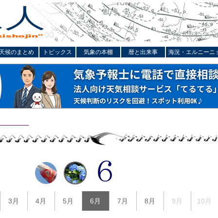
天候のまとめ
トピックス
気象の本棚
暦と出来事
海況・エルニーニ
3月
4月
5月
6月
7月
8月
9月
10月