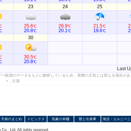
23
24
25
25.6
26.9
21.5
2
℃
℃
℃
℃
20.8
20.1
19.6
2
℃
℃
℃
℃
30
30.5
℃
℃
20.8
℃
℃
Last U
ダー観測のデータをもとに解析しているため、実際の天気とは異なる場合があ
値 ×…欠測
天候のまとめ
トピックス
気象の本棚
暦と出来事
海況・エルニーニ
o., Ltd. All rights reserved.