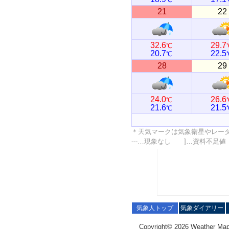
21
22
32.6
29.7
℃
20.7
22.5
℃
28
29
24.0
26.6
℃
21.6
21.5
℃
＊天気マークは気象衛星やレー
---…現象なし ]…資料不足
気象人トップ
気象ダイアリー
Copyright© 2026 Weather Map C