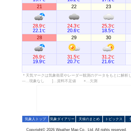
21
22
23
28.9
24.3
25.3
℃
℃
℃
22.1
20.6
18.5
℃
℃
℃
28
29
30
26.9
31.5
31.2
℃
℃
℃
19.9
20.7
21.6
℃
℃
℃
＊天気マークは気象衛星やレーダー観測のデータをもとに解析
---…現象なし ]…資料不足値 ×…欠測
気象人トップ
気象ダイアリー
天候のまとめ
トピックス
Copyright© 2026 Weather Map Co., Ltd. All rights reserved.