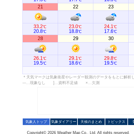
21
22
23
33.2
23.0
24.1
℃
℃
℃
20.8
18.8
17.6
℃
℃
℃
28
29
30
26.1
29.1
29.8
℃
℃
℃
19.5
18.6
19.5
℃
℃
℃
＊天気マークは気象衛星やレーダー観測のデータをもとに解析
---…現象なし ]…資料不足値 ×…欠測
気象人トップ
気象ダイアリー
天候のまとめ
トピックス
Copyright© 2026 Weather Map Co., Ltd. All rights reserved.