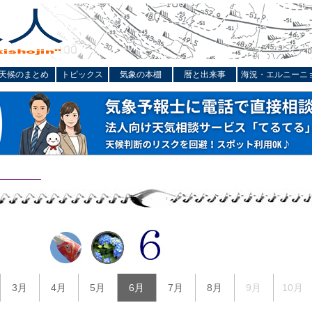
天候のまとめ
トピックス
気象の本棚
暦と出来事
海況・エルニーニ
3月
4月
5月
6月
7月
8月
9月
10月