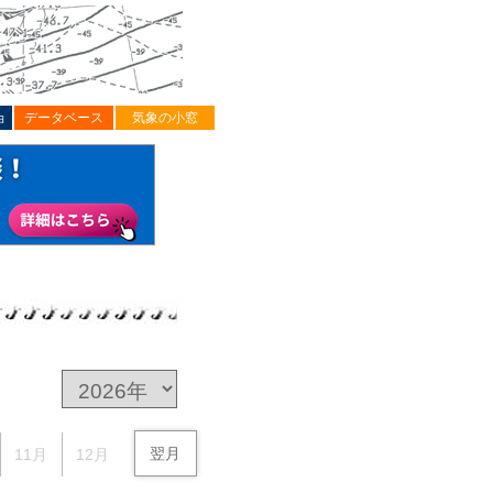
ョ
データベース
気象の小窓
翌月
11月
12月