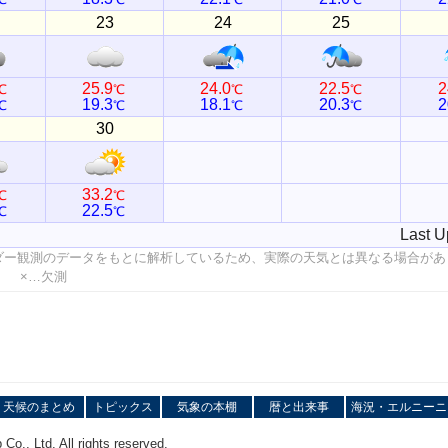
23
24
25
25.9
24.0
22.5
2
℃
℃
℃
℃
19.3
18.1
20.3
2
℃
℃
℃
℃
30
33.2
℃
℃
22.5
℃
℃
Last U
ダー観測のデータをもとに解析しているため、実際の天気とは異なる場合があ
値 ×…欠測
天候のまとめ
トピックス
気象の本棚
暦と出来事
海況・エルニーニ
o., Ltd. All rights reserved.