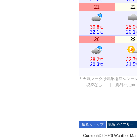
21
22
30.8
25.0
℃
22.1
20.1
℃
28
29
28.2
32.7
℃
20.3
21.5
℃
＊天気マークは気象衛星やレー
---…現象なし ]…資料不足
気象人トップ
気象ダイアリー
Copyright© 2026 Weather Map C