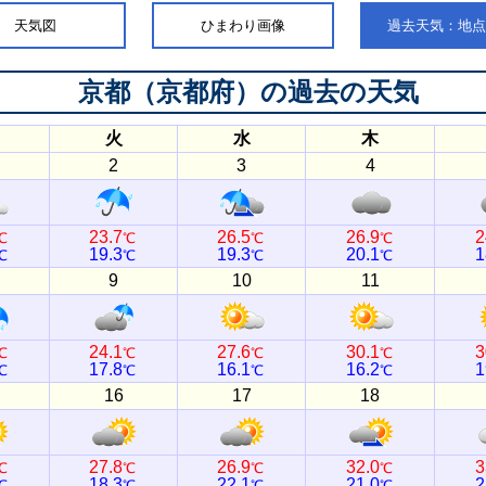
天気図
ひまわり画像
過去天気：地
京都（京都府）
の過去の天気
火
水
木
2
3
4
23.7
26.5
26.9
2
℃
℃
℃
℃
19.3
19.3
20.1
1
℃
℃
℃
℃
9
10
11
24.1
27.6
30.1
3
℃
℃
℃
℃
17.8
16.1
16.2
1
℃
℃
℃
℃
16
17
18
27.8
26.9
32.0
3
℃
℃
℃
℃
18.3
22.1
21.0
2
℃
℃
℃
℃