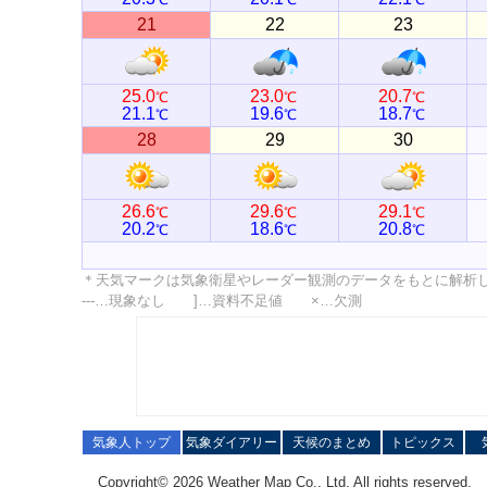
21
22
23
25.0
23.0
20.7
℃
℃
℃
21.1
19.6
18.7
℃
℃
℃
28
29
30
26.6
29.6
29.1
℃
℃
℃
20.2
18.6
20.8
℃
℃
℃
＊天気マークは気象衛星やレーダー観測のデータをもとに解析
---…現象なし ]…資料不足値 ×…欠測
気象人トップ
気象ダイアリー
天候のまとめ
トピックス
Copyright© 2026 Weather Map Co., Ltd. All rights reserved.