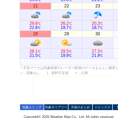
21
22
23
29.8
26.2
20.3
℃
℃
℃
22.8
19.7
18.7
℃
℃
℃
28
29
30
28.1
29.5
27.3
℃
℃
℃
21.5
19.9
21.9
℃
℃
℃
＊天気マークは気象衛星やレーダー観測のデータをもとに解析
---…現象なし ]…資料不足値 ×…欠測
気象人トップ
気象ダイアリー
天候のまとめ
トピックス
Copyright© 2026 Weather Map Co., Ltd. All rights reserved.