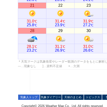
21
22
23
31.0
31.4
31.9
℃
℃
℃
25.8
23.9
27.2
℃
℃
℃
28
29
30
28.1
31.1
31.0
℃
℃
℃
23.2
26.9
26.6
℃
℃
℃
＊天気マークは気象衛星やレーダー観測のデータをもとに解析
---…現象なし ]…資料不足値 ×…欠測
気象人トップ
気象ダイアリー
天候のまとめ
トピックス
Copyright© 2026 Weather Map Co., Ltd. All rights reserved.