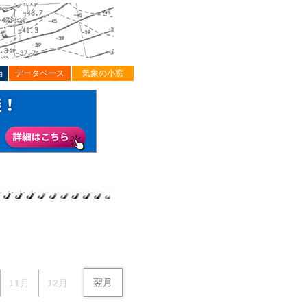
ョ
データベース
気象の小窓
翌月
11月
12月