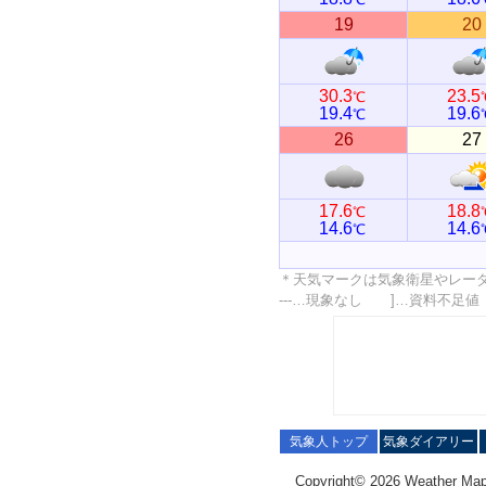
19
20
30.3
23.5
℃
19.4
19.6
℃
26
27
17.6
18.8
℃
14.6
14.6
℃
＊天気マークは気象衛星やレー
---…現象なし ]…資料不足
気象人トップ
気象ダイアリー
Copyright© 2026 Weather Map C