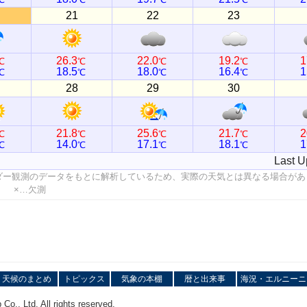
21
22
23
26.3
22.0
19.2
1
℃
℃
℃
℃
18.5
18.0
16.4
1
℃
℃
℃
℃
28
29
30
21.8
25.6
21.7
2
℃
℃
℃
℃
14.0
17.1
18.1
1
℃
℃
℃
℃
Last U
ダー観測のデータをもとに解析しているため、実際の天気とは異なる場合があ
値 ×…欠測
天候のまとめ
トピックス
気象の本棚
暦と出来事
海況・エルニーニ
o., Ltd. All rights reserved.