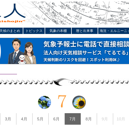
天候のまとめ
トピックス
気象の本棚
暦と出来事
海況・エルニーニ
3月
4月
5月
6月
7月
8月
9月
10月