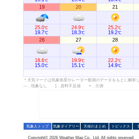
19
20
21
25.0
24.9
25.2
℃
℃
℃
19.7
18.3
19.2
℃
℃
℃
26
27
28
18.6
19.9
22.2
℃
℃
℃
15.0
15.1
14.9
℃
℃
℃
＊天気マークは気象衛星やレーダー観測のデータをもとに解析
---…現象なし ]…資料不足値 ×…欠測
気象人トップ
気象ダイアリー
天候のまとめ
トピックス
Copyright© 2026 Weather Map Co., Ltd. All rights reserved.