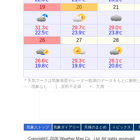
19
20
21
31.3
29.7
29.0
℃
℃
℃
22.5
23.9
23.8
℃
℃
℃
26
27
28
26.6
29.3
28.1
℃
℃
℃
19.8
19.9
20.6
℃
℃
℃
＊天気マークは気象衛星やレーダー観測のデータをもとに解析
---…現象なし ]…資料不足値 ×…欠測
気象人トップ
気象ダイアリー
天候のまとめ
トピックス
Copyright© 2026 Weather Map Co., Ltd. All rights reserved.