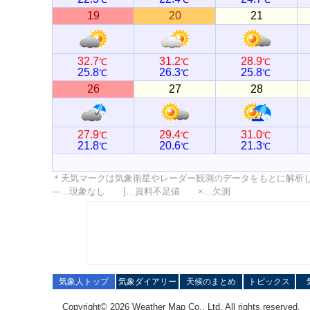
19
20
21
32.7
31.2
28.9
℃
℃
℃
25.8
26.3
25.8
℃
℃
℃
26
27
28
27.9
29.4
31.0
℃
℃
℃
21.8
20.6
21.3
℃
℃
℃
＊天気マークは気象衛星やレーダー観測のデータをもとに解析
---…現象なし ]…資料不足値 ×…欠測
気象人トップ
気象ダイアリー
天候のまとめ
トピックス
Copyright© 2026 Weather Map Co., Ltd. All rights reserved.