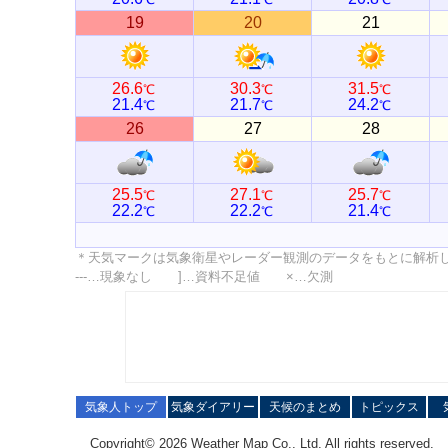
19
20
21
26.6
30.3
31.5
℃
℃
℃
21.4
21.7
24.2
℃
℃
℃
26
27
28
25.5
27.1
25.7
℃
℃
℃
22.2
22.2
21.4
℃
℃
℃
＊天気マークは気象衛星やレーダー観測のデータをもとに解析
---…現象なし ]…資料不足値 ×…欠測
気象人トップ
気象ダイアリー
天候のまとめ
トピックス
Copyright© 2026 Weather Map Co., Ltd. All rights reserved.