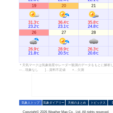
19
20
21
31.3
36.4
35.8
℃
℃
℃
23.2
23.1
24.8
℃
℃
℃
26
27
28
26.9
28.9
26.3
℃
℃
℃
21.8
20.5
20.6
℃
℃
℃
＊天気マークは気象衛星やレーダー観測のデータをもとに解析
---…現象なし ]…資料不足値 ×…欠測
気象人トップ
気象ダイアリー
天候のまとめ
トピックス
Copyright© 2026 Weather Map Co., Ltd. All rights reserved.