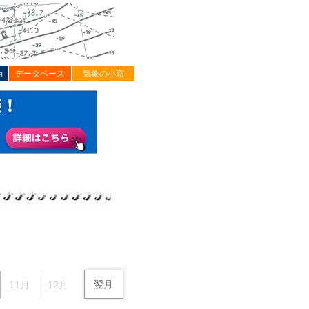
ョ
データベース
気象の小窓
翌月
11月
12月