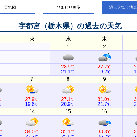
天気図
ひまわり画像
過去天気：地
宇都宮（栃木県）
の過去の天気
火
水
木
1
2
28.9
22.7
2
℃
℃
21.1
19.2
1
℃
℃
7
8
9
27.9
27.1
31.0
3
℃
℃
℃
℃
19.6
20.9
21.7
2
℃
℃
℃
℃
14
15
16
34.0
35.1
33.8
3
℃
℃
℃
℃
23.2
25.6
26.2
2
℃
℃
℃
℃