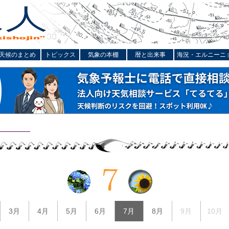
天候のまとめ
トピックス
気象の本棚
暦と出来事
海況・エルニーニ
3月
4月
5月
6月
7月
8月
9月
10月