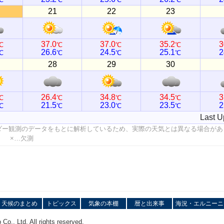
21
22
23
37.0
37.0
35.2
3
℃
℃
℃
℃
26.6
24.5
25.1
2
℃
℃
℃
℃
28
29
30
26.4
34.8
34.5
3
℃
℃
℃
℃
21.5
23.0
23.5
2
℃
℃
℃
℃
Last U
ダー観測のデータをもとに解析しているため、実際の天気とは異なる場合があ
値 ×…欠測
天候のまとめ
トピックス
気象の本棚
暦と出来事
海況・エルニーニ
o., Ltd. All rights reserved.