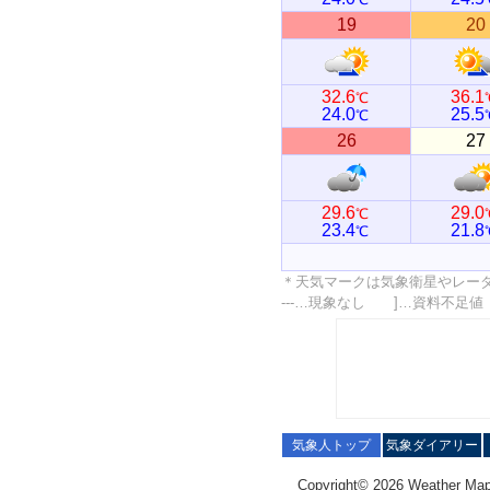
19
20
32.6
36.1
℃
24.0
25.5
℃
26
27
29.6
29.0
℃
23.4
21.8
℃
＊天気マークは気象衛星やレー
---…現象なし ]…資料不足
気象人トップ
気象ダイアリー
Copyright© 2026 Weather Map C