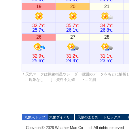
19
20
21
32.7
35.7
34.7
℃
℃
℃
25.7
26.1
26.8
℃
℃
℃
26
27
28
32.9
31.2
31.1
℃
℃
℃
25.6
24.4
23.5
℃
℃
℃
＊天気マークは気象衛星やレーダー観測のデータをもとに解析
---…現象なし ]…資料不足値 ×…欠測
気象人トップ
気象ダイアリー
天候のまとめ
トピックス
Copyright© 2026 Weather Map Co., Ltd. All rights reserved.