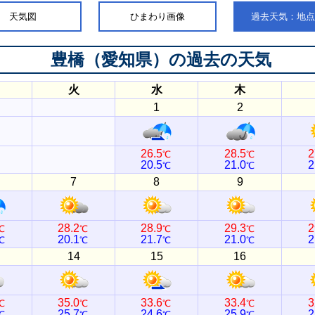
天気図
ひまわり画像
過去天気：地
豊橋（愛知県）
の過去の天気
火
水
木
1
2
26.5
28.5
2
℃
℃
20.5
21.0
2
℃
℃
7
8
9
28.2
28.9
29.3
2
℃
℃
℃
℃
20.1
21.7
21.0
2
℃
℃
℃
℃
14
15
16
35.0
33.6
33.4
3
℃
℃
℃
℃
25.7
24.6
25.9
2
℃
℃
℃
℃