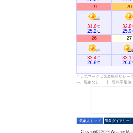
19
20
31.6
32.8
℃
25.2
25.9
℃
26
27
33.4
33.1
℃
26.8
26.6
℃
＊天気マークは気象衛星やレー
---…現象なし ]…資料不足
気象人トップ
気象ダイアリー
Copyright© 2026 Weather Map C