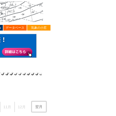
ョ
データベース
気象の小窓
翌月
11月
12月