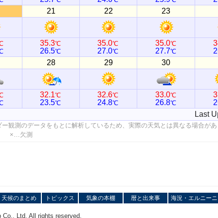
21
22
23
35.3
35.0
35.0
3
℃
℃
℃
℃
26.5
27.0
27.7
2
℃
℃
℃
℃
28
29
30
32.1
32.6
33.0
3
℃
℃
℃
℃
23.5
24.8
26.8
2
℃
℃
℃
℃
Last U
ダー観測のデータをもとに解析しているため、実際の天気とは異なる場合があ
値 ×…欠測
天候のまとめ
トピックス
気象の本棚
暦と出来事
海況・エルニーニ
o., Ltd. All rights reserved.