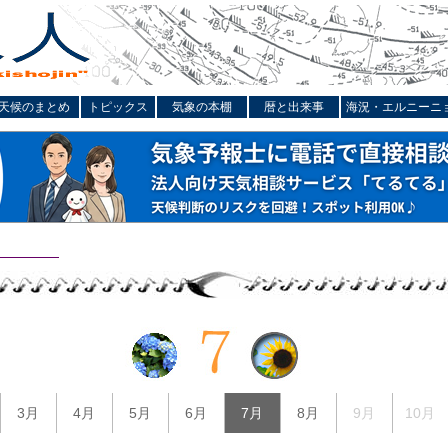
天候のまとめ
トピックス
気象の本棚
暦と出来事
海況・エルニーニ
3月
4月
5月
6月
7月
8月
9月
10月