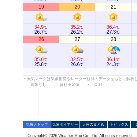
19
20
21
34.9
35.2
36.4
℃
℃
℃
26.7
26.2
27.3
℃
℃
℃
26
27
28
35.0
32.5
36.1
℃
℃
℃
25.8
26.6
24.3
℃
℃
℃
＊天気マークは気象衛星やレーダー観測のデータをもとに解析
---…現象なし ]…資料不足値 ×…欠測
気象人トップ
気象ダイアリー
天候のまとめ
トピックス
Copyright© 2026 Weather Map Co., Ltd. All rights reserved.