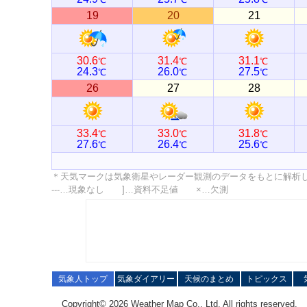
19
20
21
30.6
31.4
31.1
℃
℃
℃
24.3
26.0
27.5
℃
℃
℃
26
27
28
33.4
33.0
31.8
℃
℃
℃
27.6
26.4
25.6
℃
℃
℃
＊天気マークは気象衛星やレーダー観測のデータをもとに解析
---…現象なし ]…資料不足値 ×…欠測
気象人トップ
気象ダイアリー
天候のまとめ
トピックス
Copyright© 2026 Weather Map Co., Ltd. All rights reserved.