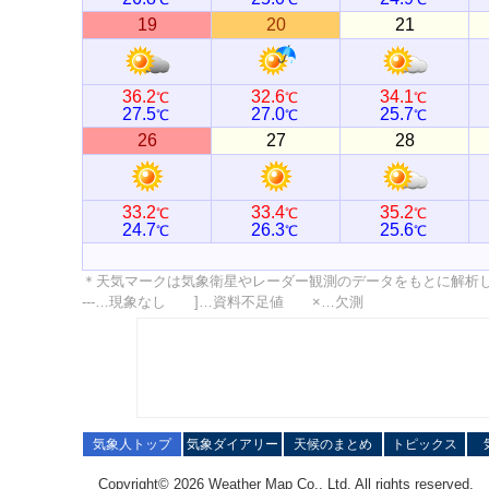
19
20
21
36.2
32.6
34.1
℃
℃
℃
27.5
27.0
25.7
℃
℃
℃
26
27
28
33.2
33.4
35.2
℃
℃
℃
24.7
26.3
25.6
℃
℃
℃
＊天気マークは気象衛星やレーダー観測のデータをもとに解析
---…現象なし ]…資料不足値 ×…欠測
気象人トップ
気象ダイアリー
天候のまとめ
トピックス
Copyright© 2026 Weather Map Co., Ltd. All rights reserved.