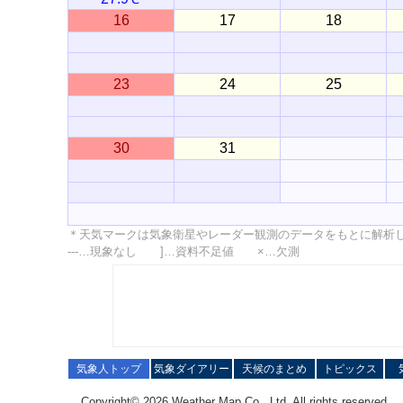
16
17
18
23
24
25
30
31
＊天気マークは気象衛星やレーダー観測のデータをもとに解析
---…現象なし ]…資料不足値 ×…欠測
気象人トップ
気象ダイアリー
天候のまとめ
トピックス
Copyright© 2026 Weather Map Co., Ltd. All rights reserved.