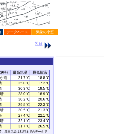
ョ
データベース
気象の小窓
翌日
9時)
最高気温
最低気温
か雨
21.7 ℃
18.8 ℃
晴
25.0 ℃
17.2 ℃
晴
30.3 ℃
19.5 ℃
晴
28.0 ℃
18.9 ℃
晴
30.2 ℃
20.6 ℃
晴
29.5 ℃
22.3 ℃
晴
30.5 ℃
21.3 ℃
曇
27.4 ℃
22.1 ℃
晴
32.1 ℃
23.4 ℃
晴
31.7 ℃
26.5 ℃
時、最高気温は21時までのデータで