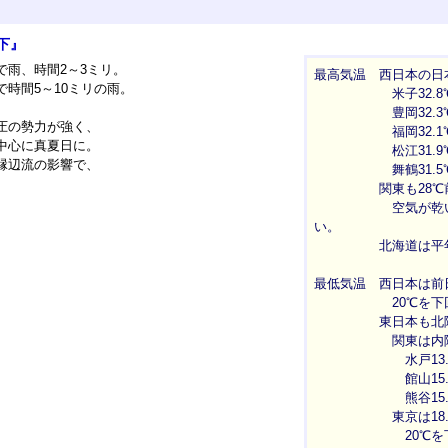
下』
で雨、時間2～3ミリ。
最高気温 西日本の日
時間5～10ミリの雨。
米子32.8℃（
豊岡32.3℃（
圧の勢力が強く、
福岡32.1℃（
中心に真夏日に。
松江31.9℃（
縁辺流の影響で、
舞鶴31.5℃（
関東も28℃前後
空気が乾いて比
い。
北海道は平年並
最低気温 西日本は前
20℃を下回っ
東日本も北陸は
関東は内陸を中
水戸13.6℃（
館山15.4℃（
熊谷15.8℃（
東京は18.9
20℃を下回