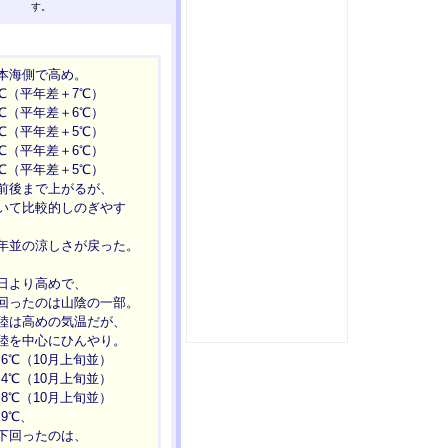
す。
本海側で高め。
平年差＋7℃）
平年差＋6℃）
平年差＋5℃）
平年差＋6℃）
平年差＋5℃）
まで上がるが、
較的しのぎやす
の涼しさが戻った。
日より高めで、
たのは山陰の一部。
高めの気温だが、
心にひんやり。
10月上旬並）
10月上旬並）
10月上旬並）
℃、
ったのは、