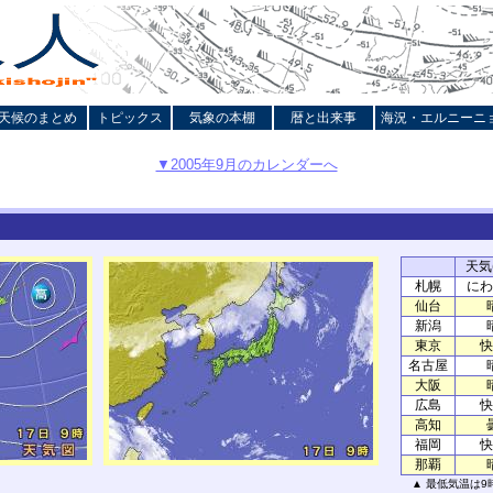
天候のまとめ
トピックス
気象の本棚
暦と出来事
海況・エルニーニ
▼2005年9月のカレンダーへ
天気(
札幌
にわ
仙台
新潟
東京
快
名古屋
大阪
広島
快
高知
福岡
快
那覇
▲ 最低気温は9