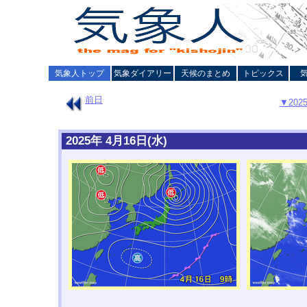
気象人トップ
気象ダイアリー
天候のまとめ
トピックス
前日
▼20
2025年 4月16日(水)