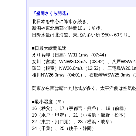
『盛岡さくら開花』
北日本を中心に降水が続き、
新潟や東北南部で時間10ミリ前後、
日降水量は北海道、東北の多い所で50～60ミリ。
■日最大瞬間風速
えりも岬（日高）W31.1m/s（07:44）
女川（宮城）WNW30.3m/s（03:42）、八戸WSW27.
羅臼（根室）NW26.6m/s（12:53）、三宅島W26.1m
相川NW26.0m/s（04:01）、石廊崎WSW25.3m/s（1
関東から西は晴れた地域が多く、太平洋側は空気
■最小湿度（％）
16（秩父）、17（宇都宮・熊谷）、18（前橋）
19（水戸・甲府）、21（小名浜・館野・松本）
22（東京・河口湖）、23（横浜・岐阜）
24（千葉）、25（銚子・静岡）