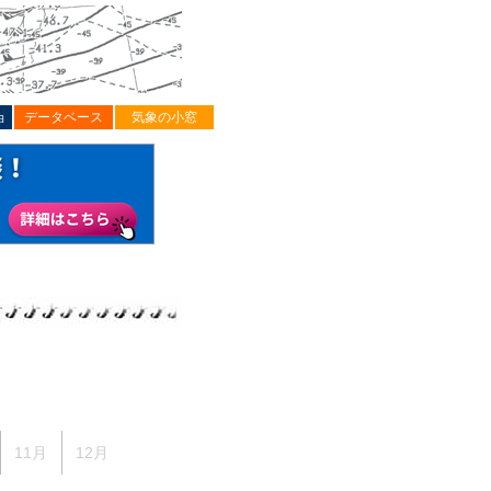
ョ
データベース
気象の小窓
11月
12月