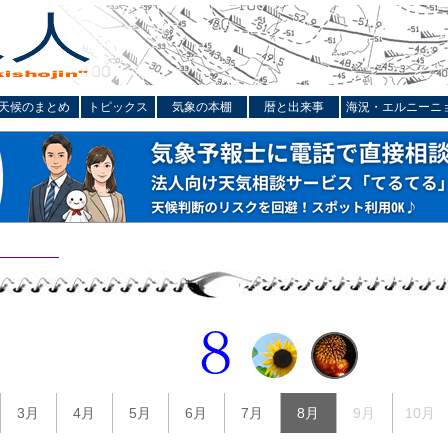
天候のまとめ
トピックス
気象の本棚
暦と出来事
海況・エルニーニ
3月
4月
5月
6月
7月
8月
9月
10月