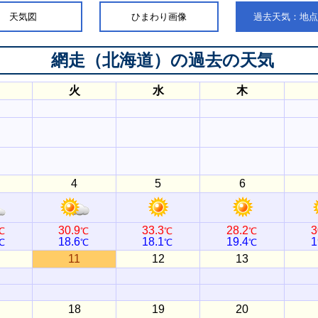
天気図
ひまわり画像
過去天気：地
網走（北海道）
の過去の天気
火
水
木
4
5
6
30.9
33.3
28.2
3
℃
℃
℃
℃
18.6
18.1
19.4
1
℃
℃
℃
℃
11
12
13
18
19
20