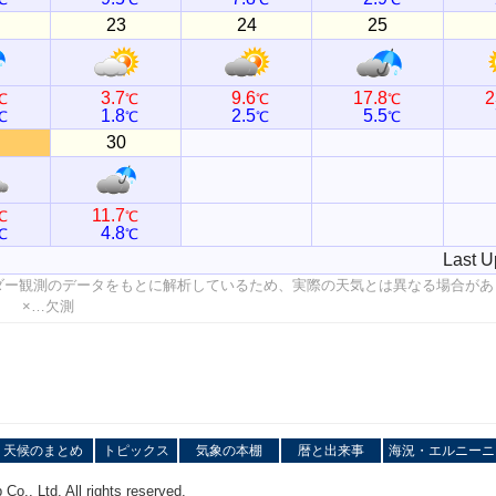
23
24
25
3.7
9.6
17.8
2
℃
℃
℃
℃
1.8
2.5
5.5
℃
℃
℃
℃
30
11.7
℃
℃
4.8
℃
℃
Last U
ダー観測のデータをもとに解析しているため、実際の天気とは異なる場合があ
値 ×…欠測
天候のまとめ
トピックス
気象の本棚
暦と出来事
海況・エルニーニ
o., Ltd. All rights reserved.