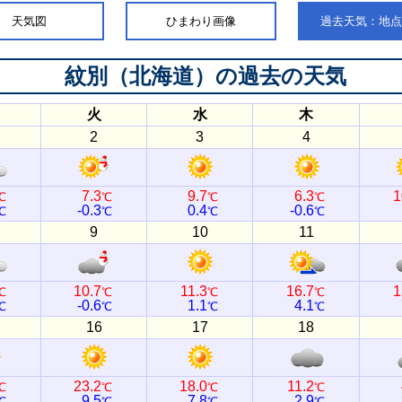
天気図
ひまわり画像
過去天気：地
紋別（北海道）
の過去の天気
火
水
木
2
3
4
7.3
9.7
6.3
1
℃
℃
℃
℃
-0.3
0.4
-0.6
℃
℃
℃
℃
9
10
11
10.7
11.3
16.7
1
℃
℃
℃
℃
-0.6
1.1
4.1
℃
℃
℃
℃
16
17
18
23.2
18.0
11.2
℃
℃
℃
℃
9.5
7.8
2.9
℃
℃
℃
℃