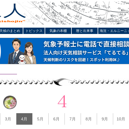
天候のまとめ
トピックス
気象の本棚
暦と出来事
海況・エルニーニ
3月
4月
5月
6月
7月
8月
9月
10月