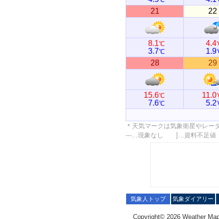
21
22
8.1
4.4
℃
3.7
1.9
℃
28
29
15.6
11.0
℃
7.6
5.2
℃
＊天気マークは気象衛星やレー
---…現象なし ]…資料不足
気象人トップ
気象ダイアリー
Copyright© 2026 Weather Map C