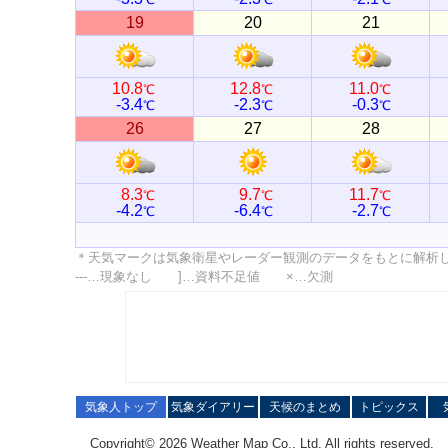
19
20
21
10.8
12.8
11.0
℃
℃
℃
-3.4
-2.3
-0.3
℃
℃
℃
26
27
28
8.3
9.7
11.7
℃
℃
℃
-4.2
-6.4
-2.7
℃
℃
℃
＊天気マークは気象衛星やレーダー観測のデータをもとに解析
---…現象なし ]…資料不足値 ×…欠測
気象人トップ
気象ダイアリー
天候のまとめ
トピックス
Copyright© 2026 Weather Map Co., Ltd. All rights reserved.