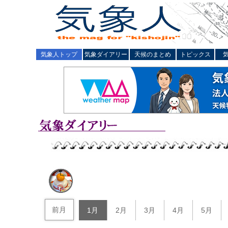
気象人トップ
気象ダイアリー
天候のまとめ
トピックス
前月
1月
2月
3月
4月
5月