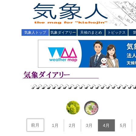
気象人トップ
気象ダイアリー
天候のまとめ
トピックス
前月
1月
2月
3月
4月
5月