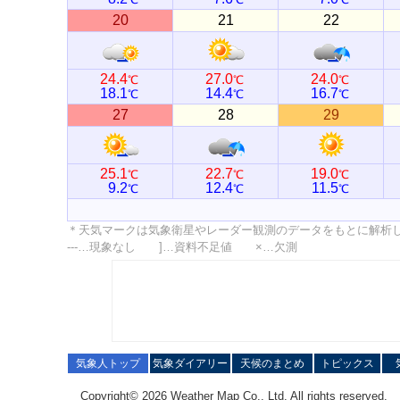
20
21
22
24.4
27.0
24.0
℃
℃
℃
18.1
14.4
16.7
℃
℃
℃
27
28
29
25.1
22.7
19.0
℃
℃
℃
9.2
12.4
11.5
℃
℃
℃
＊天気マークは気象衛星やレーダー観測のデータをもとに解析
---…現象なし ]…資料不足値 ×…欠測
気象人トップ
気象ダイアリー
天候のまとめ
トピックス
Copyright© 2026 Weather Map Co., Ltd. All rights reserved.