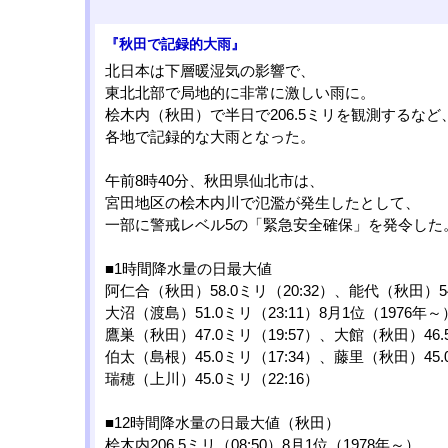
『秋田で記録的大雨』
北日本は下層暖湿気の影響で、
東北北部で局地的に非常に激しい雨に。
桧木内（秋田）で半日で206.5ミリを観測するなど
各地で記録的な大雨となった。
午前8時40分、秋田県仙北市は、
宮田地区の桧木内川で氾濫が発生したとして、
一部に警戒レベル5の「緊急安全確保」を発令した
■1時間降水量の日最大値
阿仁合（秋田）58.0ミリ（20:32）、能代（秋田）54
大沼（渡島）51.0ミリ（23:11）8月1位（1976年～
鷹巣（秋田）47.0ミリ（19:57）、大館（秋田）46.5
伯太（島根）45.0ミリ（17:34）、藤里（秋田）45.0
瑞穂（上川）45.0ミリ（22:16）
■12時間降水量の日最大値（秋田）
桧木内206.5ミリ（08:50）8月1位（1978年～）