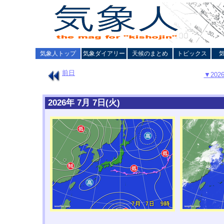
気象人トップ
気象ダイアリー
天候のまとめ
トピックス
前日
▼20
2026年 7月 7日(火)