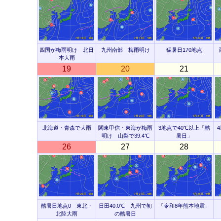
四国が梅雨明け 北日
九州南部 梅雨明け
猛暑日170地点
本大雨
19
20
21
北海道・青森で大雨
関東甲信・東海が梅雨
3地点で40℃以上「酷
明け 山梨で39.4℃
暑日」
26
27
28
酷暑日地点0 東北・
日田40.0℃ 九州で初
「令和8年熊本地震」
北陸大雨
の酷暑日