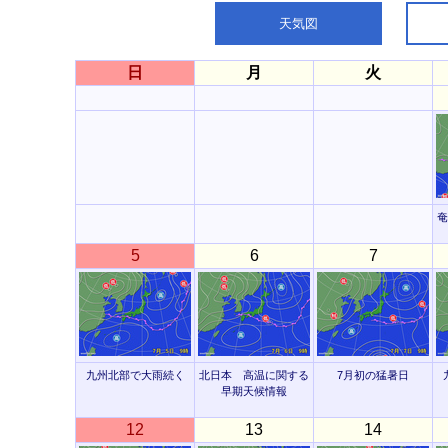
天気図
日
月
火
奄
5
6
7
九州北部で大雨続く
北日本 高温に関する
7月初の猛暑日
早期天候情報
12
13
14