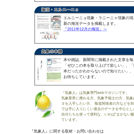
エルニーニョ現象・ラニーニャ現象の現
新の海況データを掲載します。
「2011年12月の海況」
≫
本や雑誌、新聞等に掲載された文章を毎
「ぜひこの本を取り上げて欲しい」、「
本だったかわからないので知りたい」、
お待ちしています。
『気象人』は気象専門webマガジンです。
気象業界に携わる方、気象予報士の方、気象
タを入手したい方、 報道関係者の方などを
では手に入りにくい過去のデータを中心とし
自分たちも使って便利な、いわば"まかない飯
ています。
『気象人』に関する取材・お問い合わせは