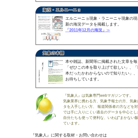
エルニーニョ現象・ラニーニャ現象の現
新の海況データを掲載します。
「2011年12月の海況」
≫
本や雑誌、新聞等に掲載された文章を毎
「ぜひこの本を取り上げて欲しい」、「
本だったかわからないので知りたい」、
お待ちしています。
『気象人』は気象専門webマガジンです。
気象業界に携わる方、気象予報士の方、気象
タを入手したい方、 報道関係者の方などを
では手に入りにくい過去のデータを中心とし
自分たちも使って便利な、いわば"まかない飯
ています。
『気象人』に関する取材・お問い合わせは