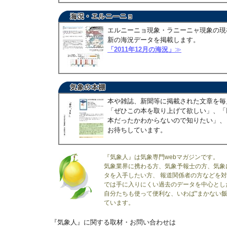
エルニーニョ現象・ラニーニャ現象の現
新の海況データを掲載します。
「2011年12月の海況」
≫
本や雑誌、新聞等に掲載された文章を毎
「ぜひこの本を取り上げて欲しい」、「
本だったかわからないので知りたい」、
お待ちしています。
『気象人』は気象専門webマガジンです。
気象業界に携わる方、気象予報士の方、気象
タを入手したい方、 報道関係者の方などを
では手に入りにくい過去のデータを中心とし
自分たちも使って便利な、いわば"まかない飯
ています。
『気象人』に関する取材・お問い合わせは